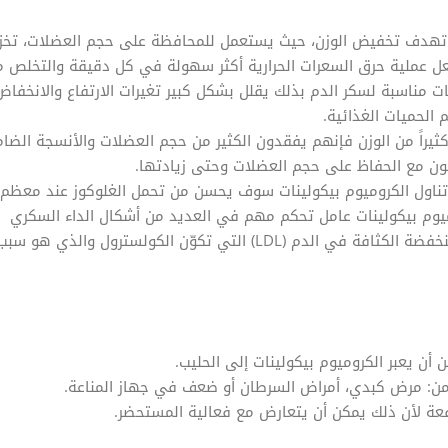
تي تهدف تخفيض الوزن، حيث يستعمل للمحافظة على حجم العضلات، تخز
جعل عملية حرق السعرات الحرارية أكثر سهولة في كل دقيقة والتخلص 
 مناسبة لسكر الدم بذلك يقلل بشكل كبير تغيرات الارتفاع والانخفاض
الحميات الغذائية.
ثيراً من الوزن فإنهم يفقدون الكثير من حجم العضلات والأنسجة الضام
ون مع الحفاظ على حجم العضلات وحتى زيادتها.
 تناول الكروميوم بيكولينات سوف يحسن من تحمل الغلوكوز عند معظم
يوم بيكولينات عامل تحكم مهم في العديد من أشكال الداء السكري
نخفضة الكثافة في الدم
LDL)
) التي تكوّن الكولسترول والذي هو سبب
أن يعبر الكروميوم بيكولينات إلى الحليب.
 من: مرض كبدي، أمراض السرطان أو ضعف في جهاز المناعة.
عة لأن ذلك يمكن أن يتعارض مع فعالية المستحضر.