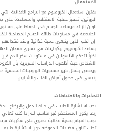
الاستعمال:
يقترن استعمال الكروميوم مع البرامج الغذائية ال
البروتين، تحفيز عملية الاستقلاب والمساعدة على 
الوزن الزائد ويساعد الجسم في الحفاظ على مستويات
الطبيعية في مستويات طاقة الجسم المصاحبة لنظم 
إن اغلب الذين يتبعون حمية غذائية وعند فقدانهم ك
يساعد الكروميوم بيكولينات في تسريع فقدان الده
نظراً لتحكم الأنسولين في مستويات سكر الدم فإن
الأشخاص حيث أظهرت الدراسات السريرية بأن الكروم
ويخفض بشكل كبير مستويات البروتينات الشحمية م
رئيسي في حصول أمراض القلب والشرايين.
التحذيرات والاحتياطات:
يجب استشارة الطبيب في حالة الحمل والإرضاع. يمكن 
ربما يكون المستحضر غير مناسب لك إذا كنت تعاني
تجنب القيام بحمية غذائية تحتوي على سكريات مرتف
تجنب تناول مضادات الحموضة دون استشارة طبية.