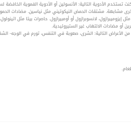
ت تستخدم الأدوية التالية: الأنسولين أو الأدوية الفموية الخافضة لس
ة أخرى مشابهة. مشتقات الحمض النيكوتيني مثل نياسين. مضادات الحم
 إيزوميبرازول، لانسوبرازول أو أومبيرازول. حاصرات بيتا مثل اتينولول،
رين أو مضادات الالتهاب غير الستيروئيدية.
 من الأعراض التالية: الشرى، صعوبة في التنفس، تورم في الوجه- الشف
عام.