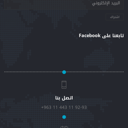
اشتراك
تابعنا على Facebook
اتصل بنا
+963 11 443 11 92-93