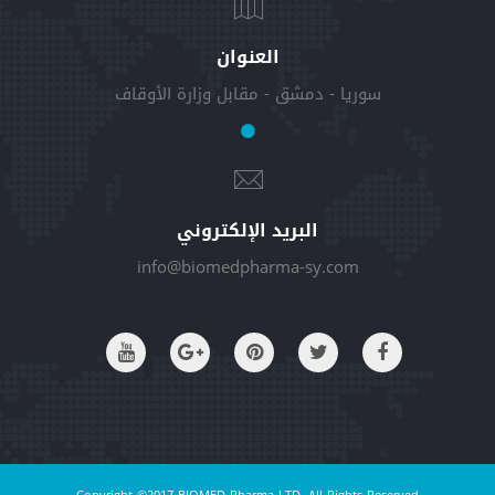
العنوان
سوريا - دمشق - مقابل وزارة الأوقاف
البريد الإلكتروني
info@biomedpharma-sy.com